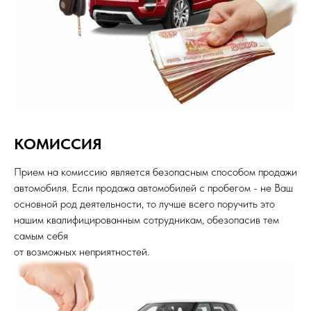
КОМИССИЯ
Прием на комиссию является безопасным способом продажи
СЕРВИСНОЕ ОБСЛУЖИВАНИЕ
автомобиля. Если продажа автомобилей с пробегом - не Ваш
АВТОМОБИЛЕЙ В СУРГУТЕ
основной род деятельности, то лучше всего поручить это
Мультисервис Сибкар - это высокий уровень ремонта
автомобилей из Кореи, Японии и Китая, по цене ниже, чем в
нашим квалифицированным сотрудникам, обезопасив тем
официальных сервисах.
самым себя
ЗАПИСАТЬСЯ НА ОБСЛУЖИВАНИЕ
от возможных неприятностей.