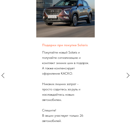
Подарки при покупке Solaris
Покупайте новый Solaris и
получайте сигнализацию и
комплект зимних шин в подарок.
А также компенсирует
оформление КАСКО.
Никаких лишних затрат -
просто садитесь за руль и
наслаждайтесь новым
автомобилем.
Спешите!
В акции участвует только 26
автомобилей.