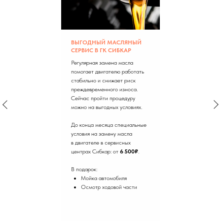
ВЫГОДНЫЙ МАСЛЯНЫЙ
СЕРВИС В ГК СИБКАР
Регулярная замена масла
помогает двигателю работать
стабильно и снижает риск
преждевременного износа.
Сейчас пройти процедуру
можно на выгодных условиях.
До конца месяца специальные
условия на замену масла
в двигателе в сервисных
центрах Сибкар: от
6 500₽
.
В подарок:
Мойка автомобиля
Осмотр ходовой части